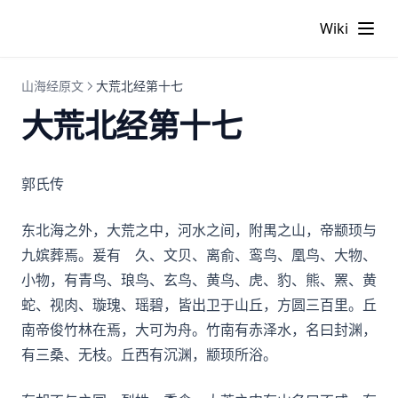
Wiki
山海经原文
大荒北经第十七
大荒北经第十七
郭氏传
东北海之外，大荒之中，河水之间，附禺之山，帝颛顼与
九嫔葬焉。爰有 久、文贝、离俞、鸾鸟、凰鸟、大物、
小物，有青鸟、琅鸟、玄鸟、黄鸟、虎、豹、熊、罴、黄
蛇、视肉、璇瑰、瑶碧，皆出卫于山丘，方圆三百里。丘
南帝俊竹林在焉，大可为舟。竹南有赤泽水，名曰封渊，
有三桑、无枝。丘西有沉渊，颛顼所浴。