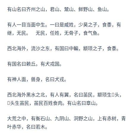
有山名曰齐州之山，君山、鬵山、鲜野山、鱼山。
有人一目当面中生。一曰是威姓，少昊之子，食黍，有
继，无民。 无民，任姓，无骨子，食气鱼。
西北海外，流沙之东，有国曰中䡢，颛顼之子，食黍。
有国名曰赖丘。有犬戎国。
有神人面，兽身，名曰犬戎。
西北海外黑水之北，有人有翼，名曰苖民，颛顼生𬴐头，
𬴐头生苖民，苖民百姓食肉。有山名曰章山。
大荒之中，有衡石山、九阴山、泂野之山，上有赤树，青
叶赤华，名曰若木。