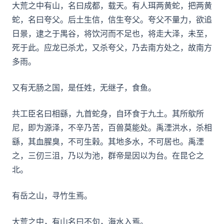
大荒之中有山，名曰成都，载天。有人珥两黄蛇，把两黄
蛇，名曰夸父。后土生信，信生夸父。夸父不量力，欲追
日景，逮之于禺谷，将饮河而不足也，将走大泽，未至，
死于此。应龙已杀尤，又杀夸父，乃去南方处之，故南方
多雨。
又有无肠之国，是任姓，无继子，食鱼。
共工臣名曰相繇，九首蛇身，自环食于九土。其所歍所
尼，即为源泽，不辛乃苦，百兽莫能处。禹湮洪水，杀相
繇，其血腥臭，不可生榖。其地多水，不可居也。禹湮
之，三仞三沮，乃以为池，群帝是因以为台。在昆仑之
北。
有岳之山，寻竹生焉。
大荒之中，有山名曰不句，海水入焉。