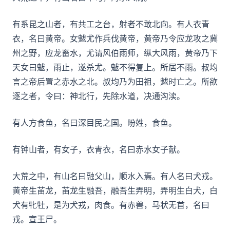
有系昆之山者，有共工之台，射者不敢北向。有人衣青
衣，名曰黄帝。女魃尤作兵伐黄帝，黄帝乃令应龙攻之冀
州之野，应龙畜水，尤请风伯雨师，纵大风雨，黄帝乃下
天女曰魃，雨止，遂杀尤。魃不得复上。所居不雨。叔均
言之帝后置之赤水之北。叔均乃为田祖，魃时亡之。所欲
逐之者，令曰：神北行，先除水道，决通沟渎。
有人方食鱼，名曰深目民之国。昐姓，食鱼。
有钟山者，有女子，衣青衣，名曰赤水女子献。
大荒之中，有山名曰融父山，顺水入焉。有人名曰犬戎。
黄帝生苖龙，苖龙生融吾，融吾生弄明，弄明生白犬，白
犬有牝牡，是为犬戎，肉食。有赤兽，马状无首，名曰
戎。宣王尸。