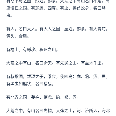
有胡不与之国，烈姓，黍食。大荒之中有山名曰不咸。有
肃慎氏之国。有悲蛭，四翼。有虫，兽首蛇身，名曰琴
虫。
有人，名曰大人。有大人之国，厘姓，黍食。有大青蛇，
黄头，食麈。
有榆山。有鲧攻、程州之山。
大荒之中有山，名曰衡天。有先民之山。有盘木千里。
有叔歜国，颛顼之子，黍食，使四鸟：虎、豹、熊、罴。
有黑虫如熊状，名曰猎猎。
有北齐之国，姜姓，使虎、豹、熊、罴。
大荒之中，有山名曰先槛。大逢之山，河、济所入，海北