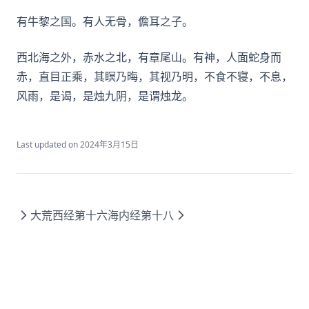
有牛黎之国。有人无骨，儋耳之子。
西北海之外，赤水之北，有章尾山。有神，人面蛇身而
赤，直目正乘，其瞑乃晦，其视乃明，不食不寝，不息，
风雨，是谒，是烛九阴，是谓烛龙。
Last updated on
2024年3月15日
大荒西经第十六
海内经第十八