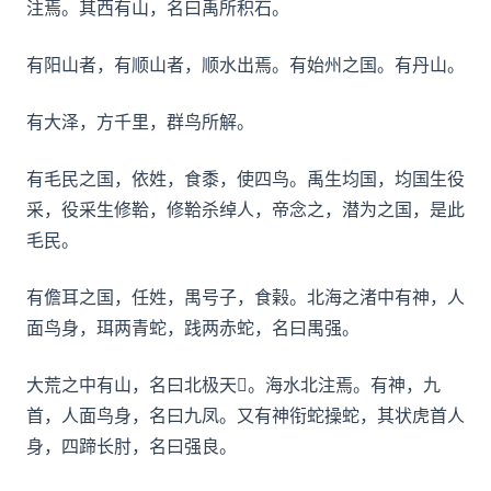
注焉。其西有山，名曰禹所积石。
有阳山者，有顺山者，顺水出焉。有始州之国。有丹山。
有大泽，方千里，群鸟所解。
有毛民之国，依姓，食黍，使四鸟。禹生均国，均国生役
采，役采生修鞈，修鞈杀绰人，帝念之，潜为之国，是此
毛民。
有儋耳之国，任姓，禺号子，食榖。北海之渚中有神，人
面鸟身，珥两青蛇，践两赤蛇，名曰禺强。
大荒之中有山，名曰北极天𭫀。海水北注焉。有神，九
首，人面鸟身，名曰九凤。又有神衔蛇操蛇，其状虎首人
身，四蹄长肘，名曰强良。