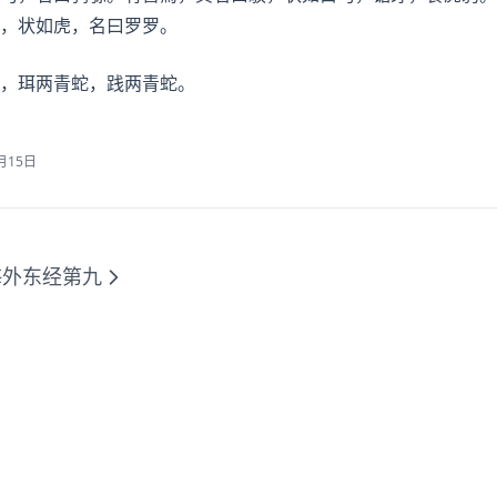
，状如虎，名曰罗罗。
，珥两青蛇，践两青蛇。
月15日
海外东经第九