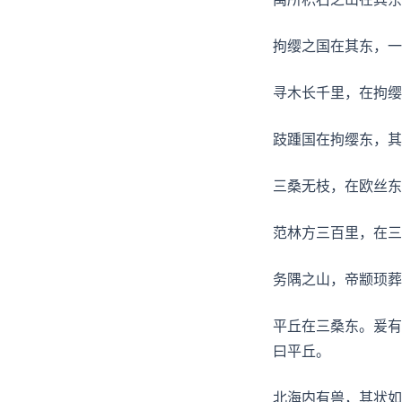
拘缨之国在其东，一
寻木长千里，在拘缨
跂踵国在拘缨东，其
三桑无枝，在欧丝东
范林方三百里，在三
务隅之山，帝颛顼葬
平丘在三桑东。爰有
曰平丘。
北海内有兽，其状如