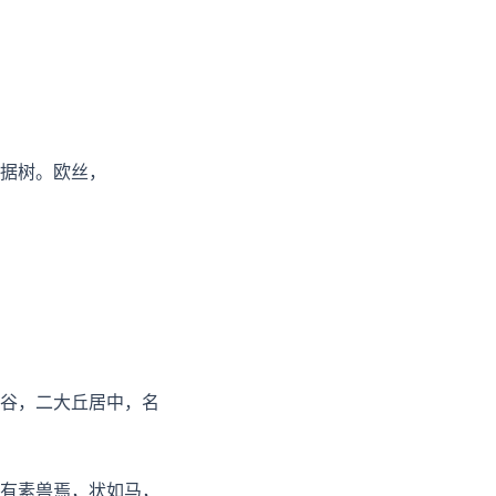
据树。欧丝，
谷，二大丘居中，名
。有素兽焉，状如马，