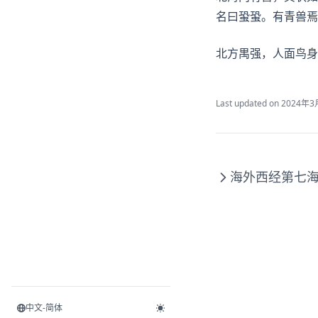
名曰蛩蛩。有青兽焉
北方禺强，人面鸟身
Last updated on
2024年3
海外西经第七
中文-简体