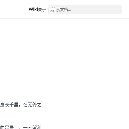
Wiki
关于
⌘
K
身长千里，在无䏿之
曲足居上。一云留利