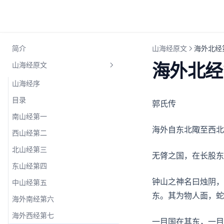
简介
山海经原文
海外北经
海外北经
山海经原文
山海经序
目录
郭氏传
南山经第一
海外自东北陬至西北
西山经第二
北山经第三
无䏿之国，在长股东
东山经第四
钟山之神名曰烛阴，
中山经第五
东。其为物人面，蛇
海外南经第六
海外西经第七
一目国在其东，一目