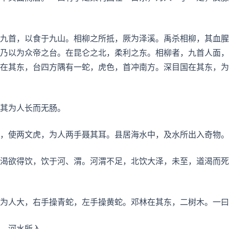
九首，以食于九山。相柳之所抵，厥为泽溪。禹杀相柳，其血腥
乃以为众帝之台。在昆仑之北，柔利之东。相柳者，九首人面，
在其东，台四方隅有一蛇，虎色，首冲南方。深目国在其东，为
其为人长而无肠。
，使两文虎，为人两手聂其耳。县居海水中，及水所出入奇物。
渴欲得饮，饮于河、渭。河渭不足，北饮大泽，未至，道渴而死
为人大，右手操青蛇，左手操黄蛇。邓林在其东，二树木。一曰
，河水所入。