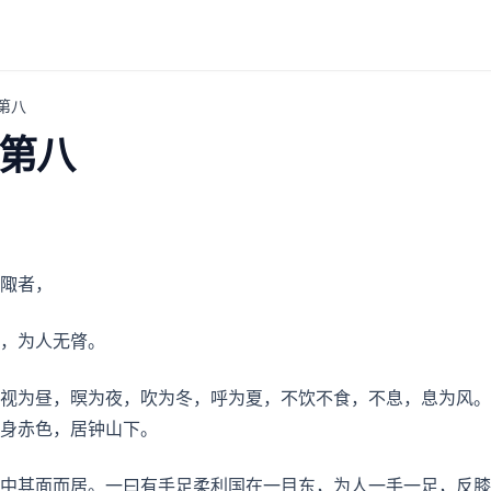
第八
第八
陬者，
，为人无䏿。
视为昼，暝为夜，吹为冬，呼为夏，不饮不食，不息，息为风。
身赤色，居钟山下。
中其面而居。一曰有手足柔利国在一目东，为人一手一足，反膝